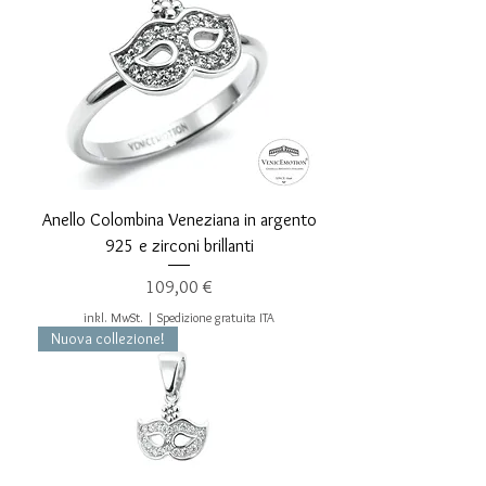
Anello Colombina Veneziana in argento
925 e zirconi brillanti
Preis
109,00 €
inkl. MwSt.
|
Spedizione gratuita ITA
Nuova collezione!