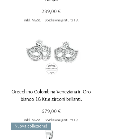
Preis
289,00 €
inkl. MwSt.
|
Spedizione gratuita ITA
Orecchino Colombina Veneziana in Oro
bianco 18 Kt.e zirconi brillanti.
Preis
679,00 €
inkl. MwSt.
|
Spedizione gratuita ITA
Nuova collezione!