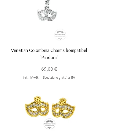
Venetian Colombina Charms kompatibel
"Pandora"
Preis
69,00 €
inkl. MwSt.
|
Spedizione gratuita ITA