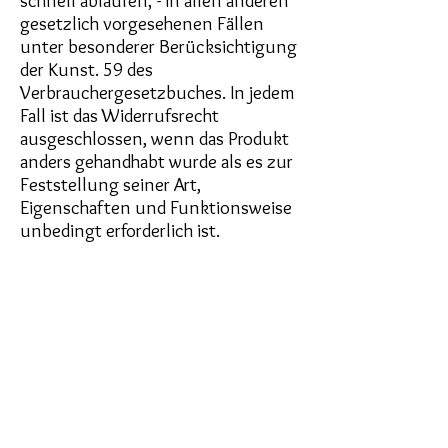
schnell ablaufen; - in allen anderen
gesetzlich vorgesehenen Fällen
unter besonderer Berücksichtigung
der Kunst. 59 des
Verbrauchergesetzbuches. In jedem
Fall ist das Widerrufsrecht
ausgeschlossen, wenn das Produkt
anders gehandhabt wurde als es zur
Feststellung seiner Art,
Eigenschaften und Funktionsweise
unbedingt erforderlich ist.
DIENSTLEISTUNGEN FÜR UNSERE
KUNDEN
Personalisierter Schmuck
Kuriere verwendet
Lieferzeiten
KÖNNEN WIR DIR HELFEN?
Häufige Fragen