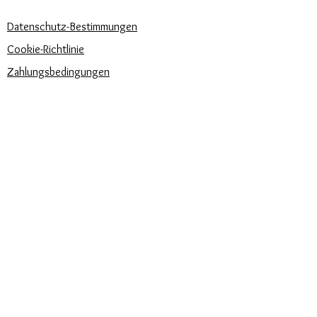
UNSERE UNTERNEHMENSRICHTLINIEN
Datenschutz-Bestimmungen
Cookie-Richtlinie
Zahlungsbedingungen
Trova la misura del tuo anello
Newsletter
Veranstaltungen
Pflege unserer Produkte
Bewertungen und Feedback
⭐⭐⭐⭐⭐
Versandbedingungen
SIE FINDEN UNS AUCH AUF: