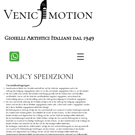
Venic motion
Gioielli Artistici Italiani dal 1949
POLICY SPEDIZIONI
Versandbedingungen
VenicEmotion.it liefert das Produkt innerhalb der auf der Website angegebenen und in der
Auftragsbestätigung angegebenen Adresse an die vom Kunden angegebene Adresse an den Kunden.
Die Versandkosten werden dem Kunden in Rechnung gestellt und der relative Preis wird detailliert
veröffentlicht, wie im auf der Website veröffentlichten Angebot angegeben, und während der
Vorbestellungsphase, in der Bestellung und in der Auftragsbestätigung im Warenkorb angegeben.
Der Versand und die Lieferung der Produkte erfolgt in der in der Auftragsbestätigung angegebenen
Weise und mit den in dieser Richtlinie angegebenen Zeiten oder sofern nicht anders angegeben, werden
die in dieser Richtlinie angegebenen Methoden befolgt.
Bei Nichtangabe im Vertrag erfolgt der Versand innerhalb von maximal 10 (zehn) Werktagen innerhalb
des italienischen Hoheitsgebiets einschließlich der Inseln ab dem Datum, an dem VenicEmotion.it den
Kunden erhalten und abgerechnet hat Zahlung mit den auf der Website bereitgestellten Methoden.
Bei Auslandslieferungen innerhalb des EURO-Gebiets erfolgt der Versand bei Nichtangabe im Vertrag
innerhalb von maximal 30 (dreißig) Werktagen ab dem Datum, an dem VenicEmotion.it die Zahlung des
Kunden erhalten und verbucht hat mit den auf der Site bereitgestellten Methoden.
Bei Sendungen außerhalb des EURO-Gebiets erfolgt der Versand bei Nichtangabe im Vertrag innerhalb
von maximal 45 (fünfundvierzig) Werktagen ab dem Datum, an dem VenicEmotion.it den Kunden
erhalten und abgerechnet hat Zahlung mit den auf der Website bereitgestellten Methoden.
VenicEmotion.it übernimmt KEINE Verantwortung für Lieferverzögerungen aufgrund von Zollkontrollen