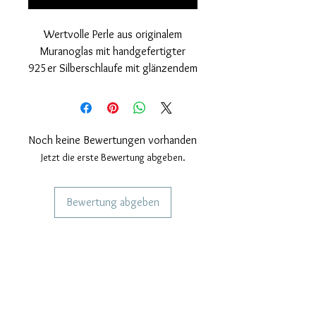
Wertvolle Perle aus originalem
Muranoglas mit handgefertigter
925er Silberschlaufe mit glänzendem
Finish und 24 Karat Goldüberzug.
Nickelfrei
Maße: Außendurchmesser der Perle
15 mm. Lochdurchmesser 4mm.
Noch keine Bewertungen vorhanden
Dicke der Perle 10 mm.
Jetzt die erste Bewertung abgeben.
Bewertung abgeben
DIENSTLEISTUNGEN FÜR UNSERE
KUNDEN
Personalisierter Schmuck
Kuriere verwendet
Lieferzeiten