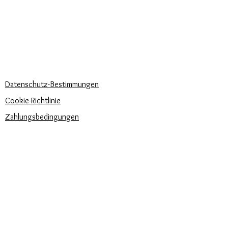
KÖNNEN WIR DIR HELFEN?
Häufige Fragen
Rufen Sie uns an
Schreib uns
UNSERE UNTERNEHMENSRICHTLINIEN
Datenschutz-Bestimmungen
Cookie-Richtlinie
Zahlungsbedingungen
Trova la misura del tuo anello
Newsletter
Veranstaltungen
Pflege unserer Produkte
Bewertungen und Feedback
⭐⭐⭐⭐⭐
Versandbedingungen