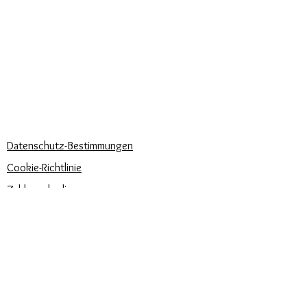
Kuriere verwendet
Lieferzeiten
KÖNNEN WIR DIR HELFEN?
Häufige Fragen
Rufen Sie uns an
Schreib uns
UNSERE UNTERNEHMENSRICHTLINIEN
Datenschutz-Bestimmungen
Cookie-Richtlinie
Zahlungsbedingungen
Trova la misura del tuo anello
Newsletter
Veranstaltungen
Pflege unserer Produkte
Bewertungen und Feedback
⭐⭐⭐⭐⭐