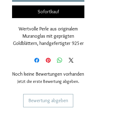
Sofortkauf
Wertvolle Perle aus originalem
Muranoglas mit geprägten
Goldblättern, handgefertigter 925er
Silberschlaufe und poliertem Finish
sowie 24-Karat-Goldabdeckung.
Nickelfrei
Maße: Außendurchmesser der Perle
Noch keine Bewertungen vorhanden
15 mm. Lochdurchmesser 4mm.
Jetzt die erste Bewertung abgeben.
Dicke der Perle 10 mm.
Bewertung abgeben
DIENSTLEISTUNGEN FÜR UNSERE
KUNDEN
Personalisierter Schmuck