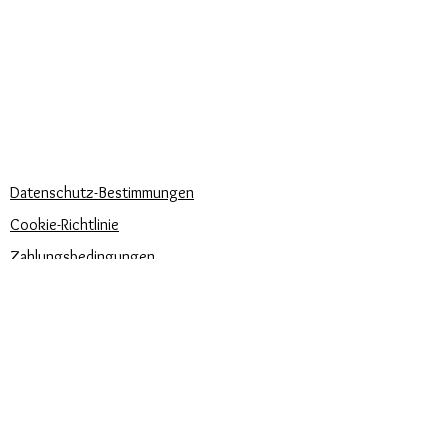
Lieferzeiten
KÖNNEN WIR DIR HELFEN?
Häufige Fragen
Rufen Sie uns an
Schreib uns
UNSERE UNTERNEHMENSRICHTLINIEN
Datenschutz-Bestimmungen
Cookie-Richtlinie
Zahlungsbedingungen
Trova la misura del tuo anello
Newsletter
Veranstaltungen
Pflege unserer Produkte
Bewertungen und Feedback
⭐⭐⭐⭐⭐
Versandbedingungen