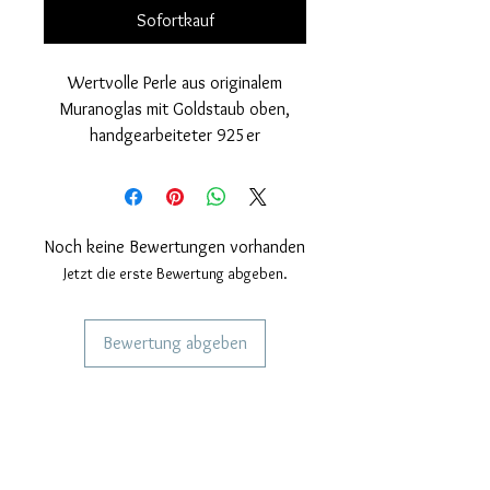
Sofortkauf
Wertvolle Perle aus originalem
Muranoglas mit Goldstaub oben,
handgearbeiteter 925er
Silberschlaufe und poliertem Finish
und Roséüberzug.
Nickelfrei
Maße: Außendurchmesser der Perle
Noch keine Bewertungen vorhanden
15 mm. Lochdurchmesser 4mm.
Jetzt die erste Bewertung abgeben.
Dicke der Perle 10 mm.
Bewertung abgeben
DIENSTLEISTUNGEN FÜR UNSERE
KUNDEN
Personalisierter Schmuck
Kuriere verwendet