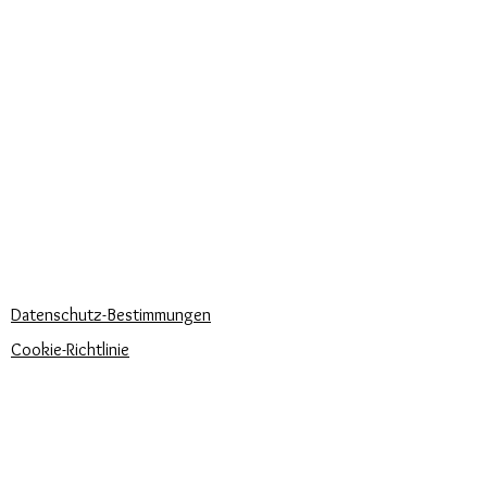
DIENSTLEISTUNGEN FÜR UNSERE
Im Lieferumfang enthalten ist eine
KUNDEN
anallergische Chokerhalskette aus
Personalisierter Schmuck
Gummi mit 925er Silberverschluss
Kuriere verwendet
und eleganter Geschenkbox.
Lieferzeiten
KÖNNEN WIR DIR HELFEN?
Häufige Fragen
Rufen Sie uns an
Schreib uns
UNSERE UNTERNEHMENSRICHTLINIEN
Datenschutz-Bestimmungen
Cookie-Richtlinie
Zahlungsbedingungen
Trova la misura del tuo anello
Newsletter
Veranstaltungen