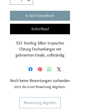
In den Warenkorb
Sofortkauf
925 Sterling Silber tropischer
Chirurg Fischanhänger mit
gebrannten Emails, vollständig
bearbeitet und handbemalt.
Nickelfrei. Dreidimensional.
Anhängermaße: Höhe 35 mm, Breite
25 mm.
Noch keine Bewertungen vorhanden
Jeder unserer Schmuckstücke ist
Jetzt die erste Bewertung abgeben.
handgefertigt, daher sind ein paar
kleine Unterschiede
Bewertung abgeben
gleichbedeutend mit
Handwerkskunst.