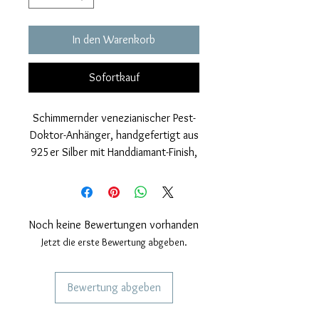
In den Warenkorb
Sofortkauf
Schimmernder venezianischer Pest-
Doktor-Anhänger, handgefertigt aus
925er Silber mit Handdiamant-Finish,
das das Juwel zum Leuchten bringt.
Nickelfrei.
Maße: Höhe 23mm, Breite 10mm.
Noch keine Bewertungen vorhanden
Jetzt die erste Bewertung abgeben.
Bewertung abgeben
DIENSTLEISTUNGEN FÜR UNSERE