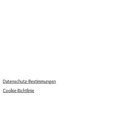
KUNDEN
Personalisierter Schmuck
Kuriere verwendet
Lieferzeiten
KÖNNEN WIR DIR HELFEN?
Häufige Fragen
Rufen Sie uns an
Schreib uns
UNSERE UNTERNEHMENSRICHTLINIEN
Datenschutz-Bestimmungen
Cookie-Richtlinie
Zahlungsbedingungen
Trova la misura del tuo anello
Newsletter
Veranstaltungen