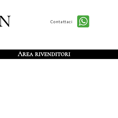
n
Contattaci
Area rivenditori