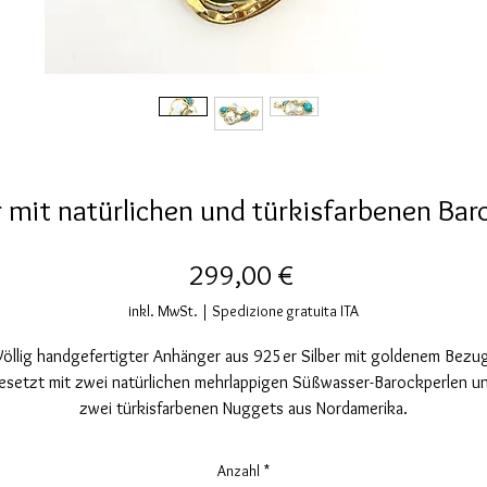
mit natürlichen und türkisfarbenen Bar
Preis
299,00 €
inkl. MwSt.
|
Spedizione gratuita ITA
Völlig handgefertigter Anhänger aus 925er Silber mit goldenem Bezug
esetzt mit zwei natürlichen mehrlappigen Süßwasser-Barockperlen u
zwei türkisfarbenen Nuggets aus Nordamerika.
Nickelfrei.
Anhängermaße: Breite 40mm, Höhe 68mm.
Anzahl
*