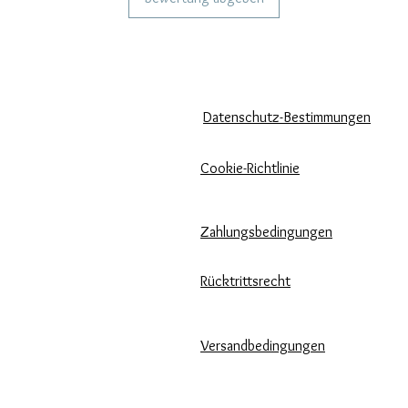
KÖNNEN WIR DIR HELFEN?
UNSERE UNTERNEHMENSRICH
Häufige Fragen
Datenschutz-Bestimmungen
Rufen Sie
Cookie-Richtlinie
uns an
Zahlungsbedingungen
Schreib uns
Pflege unserer Produkte
Rücktrittsrecht
Bewertungen und Feedback
Versandbedingungen
⭐⭐⭐⭐⭐