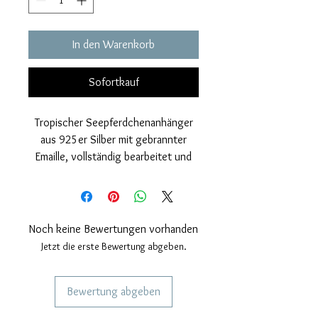
In den Warenkorb
Sofortkauf
Tropischer Seepferdchenanhänger
aus 925er Silber mit gebrannter
Emaille, vollständig bearbeitet und
handbemalt. Nickelfrei.
Dreidimensional.
Anhängermaße: Höhe 35 mm, Breite
13 mm.
Noch keine Bewertungen vorhanden
Jeder unserer Schmuckstücke ist
Jetzt die erste Bewertung abgeben.
handgefertigt, daher sind ein paar
kleine Unterschiede
Bewertung abgeben
gleichbedeutend mit
Handwerkskunst.