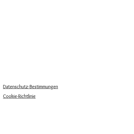
DIENSTLEISTUNGEN FÜR UNSERE
Im Lieferumfang enthalten ist eine
KUNDEN
anallergische Chokerhalskette aus
Personalisierter Schmuck
Gummi mit 925er Silberverschluss
Kuriere verwendet
und eleganter Geschenkbox.
Lieferzeiten
KÖNNEN WIR DIR HELFEN?
Häufige Fragen
Rufen Sie uns an
Schreib uns
UNSERE UNTERNEHMENSRICHTLINIEN
Datenschutz-Bestimmungen
Cookie-Richtlinie
Zahlungsbedingungen
Trova la misura del tuo anello
Newsletter
Veranstaltungen