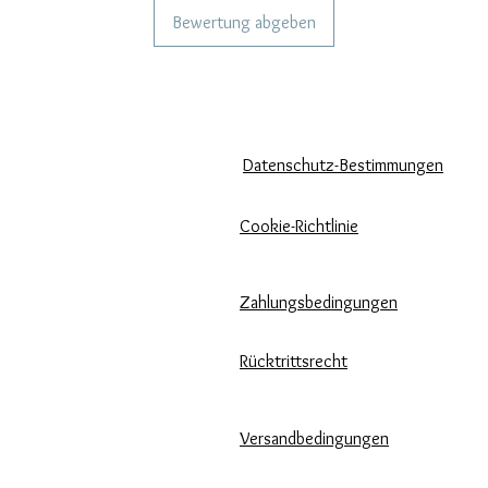
Bewertung abgeben
KÖNNEN WIR DIR HELFEN?
UNSERE UNTERNEHMENSRICH
Häufige Fragen
Datenschutz-Bestimmungen
Rufen Sie
Cookie-Richtlinie
uns an
Zahlungsbedingungen
Schreib uns
Pflege unserer Produkte
Rücktrittsrecht
Bewertungen und Feedback
Versandbedingungen
⭐⭐⭐⭐⭐