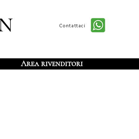
n
Contattaci
Area rivenditori