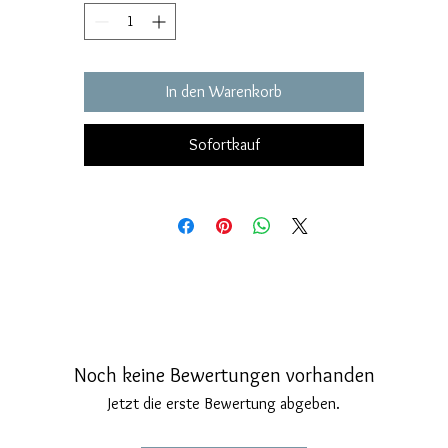
Maße: Höhe 35 mm, Dicke 14 mm.
Im Lieferumfang enthalten ist eine anallergische Chokerhalskette aus
Gummi mit 925er Silberverschluss und eleganter Geschenkbox.
In den Warenkorb
Sofortkauf
Noch keine Bewertungen vorhanden
Jetzt die erste Bewertung abgeben.