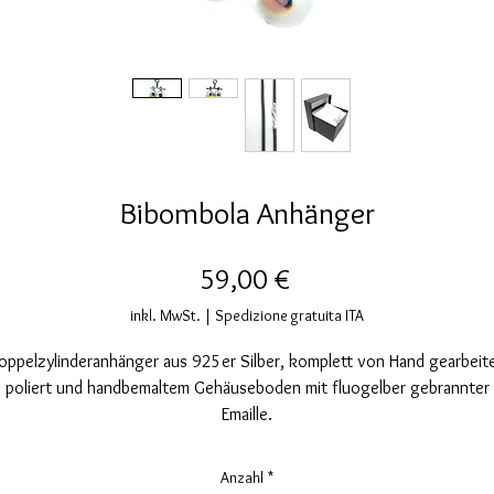
Bibombola Anhänger
Preis
59,00 €
inkl. MwSt.
|
Spedizione gratuita ITA
oppelzylinderanhänger aus 925er Silber, komplett von Hand gearbeite
poliert und handbemaltem Gehäuseboden mit fluogelber gebrannter
Emaille.
Der Anhänger ist durch eine äußere Rhodiumschicht weiter vor
Meereskorrosion geschützt.
Anzahl
*
Nickelfrei.