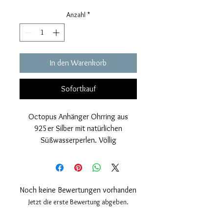
Anzahl
*
In den Warenkorb
Sofortkauf
Octopus Anhänger Ohrring aus
925er Silber mit natürlichen
Süßwasserperlen. Völlig
handgefertigt, mit glänzender
Oberfläche und 24 Karat
Goldabdeckung.
Nickelfrei.
Noch keine Bewertungen vorhanden
Ohrringmaße: Höhe 40 mm. Breite
Jetzt die erste Bewertung abgeben.
12 mm.