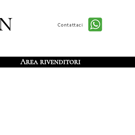
n
Contattaci
Area rivenditori