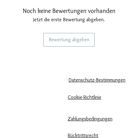
Noch keine Bewertungen vorhanden
Jetzt die erste Bewertung abgeben.
Bewertung abgeben
KÖNNEN WIR DIR HELFEN?
UNSERE UNTERNEHMENSRICH
Häufige Fragen
Datenschutz-Bestimmungen
Rufen Sie
Cookie-Richtlinie
uns an
Zahlungsbedingungen
Schreib uns
Pflege unserer Produkte
Rücktrittsrecht