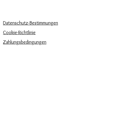
Schreib uns
UNSERE UNTERNEHMENSRICHTLINIEN
Datenschutz-Bestimmungen
Cookie-Richtlinie
Zahlungsbedingungen
Trova la misura del tuo anello
Newsletter
Veranstaltungen
Pflege unserer Produkte
Bewertungen und Feedback
⭐⭐⭐⭐⭐
Versandbedingungen
SIE FINDEN UNS AUCH AUF: