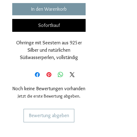
In den Warenkorb
Sofortkauf
Ohrringe mit Seestern aus 925er
Silber und natürlichen
Süßwasserperlen, vollständig
handgefertigt mit 24-karätigem
Goldbezug.
Nickelfrei.
Ohrringmaße: Höhe 31 mm, Breite
Noch keine Bewertungen vorhanden
12 mm.
Jetzt die erste Bewertung abgeben.
Jeder unserer Schmuckstücke ist
handgefertigt, daher sind ein paar
Bewertung abgeben
kleine Unterschiede
gleichbedeutend mit
DIENSTLEISTUNGEN FÜR UNSERE
Handwerkskunst.
KUNDEN