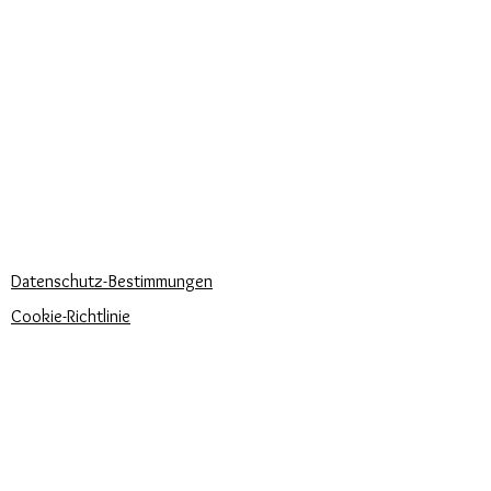
Personalisierter Schmuck
Kuriere verwendet
Lieferzeiten
KÖNNEN WIR DIR HELFEN?
Häufige Fragen
Rufen Sie uns an
Schreib uns
UNSERE UNTERNEHMENSRICHTLINIEN
Datenschutz-Bestimmungen
Cookie-Richtlinie
Zahlungsbedingungen
Trova la misura del tuo anello
Newsletter
Veranstaltungen
Pflege unserer Produkte