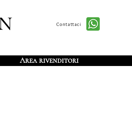
n
Contattaci
Area rivenditori