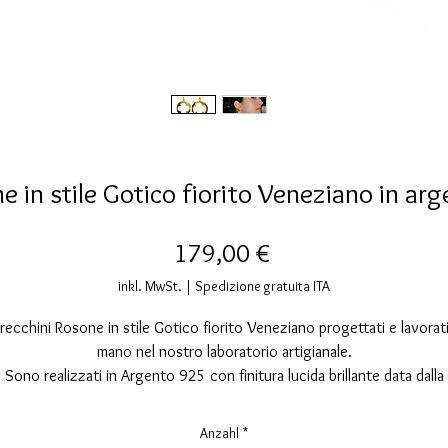
e in stile Gotico fiorito Veneziano in ar
Preis
179,00 €
inkl. MwSt.
|
Spedizione gratuita ITA
recchini Rosone in stile Gotico fiorito Veneziano progettati e lavorati
mano nel nostro laboratorio artigianale.
Sono realizzati in Argento 925 con finitura lucida brillante data dalla
pazzolatura manuale e impreziositi da una copertura galvanica in oro 
carati che ne esalta la lucentezza e l'eleganza.
Anzahl
*
Esenti da nickel e da qualsiasi allergene.