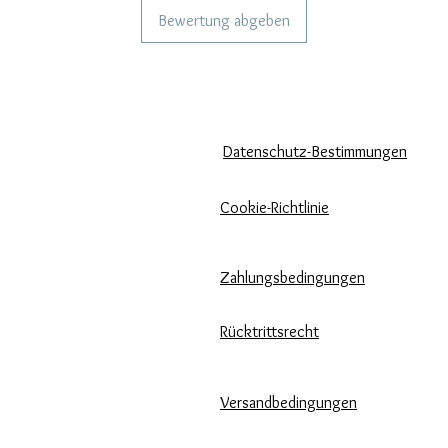
Bewertung abgeben
KÖNNEN WIR DIR HELFEN?
UNSERE UNTERNEHMENSRICH
Häufige Fragen
Datenschutz-Bestimmungen
Rufen Sie
Cookie-Richtlinie
uns an
Zahlungsbedingungen
Schreib uns
Pflege unserer Produkte
Rücktrittsrecht
Bewertungen und Feedback
Versandbedingungen
⭐⭐⭐⭐⭐