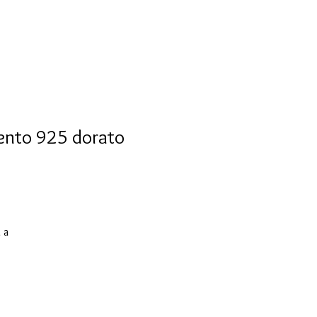
gento 925 dorato
 a
24