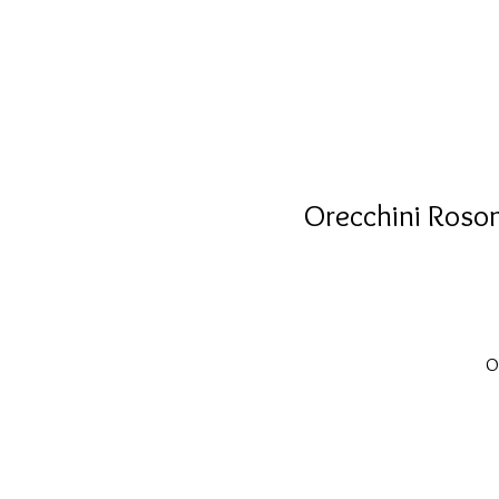
Orecchini Roson
O
s