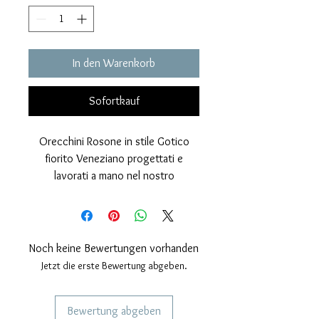
In den Warenkorb
Sofortkauf
Orecchini Rosone in stile Gotico
fiorito Veneziano progettati e
lavorati a mano nel nostro
laboratorio artigianale.
Sono realizzati in Argento 925 con
finitura lucida brillante data dalla
spazzolatura manuale e impreziositi
Noch keine Bewertungen vorhanden
da una copertura galvanica al rodio
Jetzt die erste Bewertung abgeben.
carati che ne esalta la lucentezza e
l'eleganza.
Bewertung abgeben
Esenti da nickel e da qualsiasi