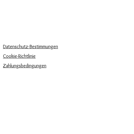
KÖNNEN WIR DIR HELFEN?
Häufige Fragen
Rufen Sie uns an
Schreib uns
UNSERE UNTERNEHMENSRICHTLINIEN
Datenschutz-Bestimmungen
Cookie-Richtlinie
Zahlungsbedingungen
Trova la misura del tuo anello
Newsletter
Veranstaltungen
Pflege unserer Produkte
Bewertungen und Feedback
⭐⭐⭐⭐⭐
Versandbedingungen