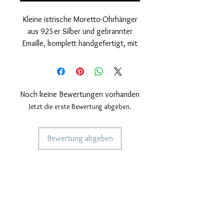
Kleine istrische Moretto-Ohrhänger
aus 925er Silber und gebrannter
Emaille, komplett handgefertigt, mit
natürlichen Süßwasserperlen
Durchmesser 4 mm.
Glänzendes Finish und Rhodium-
Abdeckung.
Noch keine Bewertungen vorhanden
Druckknopfverschluss über dem
Jetzt die erste Bewertung abgeben.
Turban.
Nickelfrei.
Bewertung abgeben
Ohrringmaße: Höhe 25 mm. Breite
5mm.
DIENSTLEISTUNGEN FÜR UNSERE
Unsere Schmuckstücke sind
KUNDEN
handgefertigt, daher sind einige
Personalisierter Schmuck
kleine Unterschiede ein Synonym für
Kuriere verwendet
Handwerkskunst.
Lieferzeiten