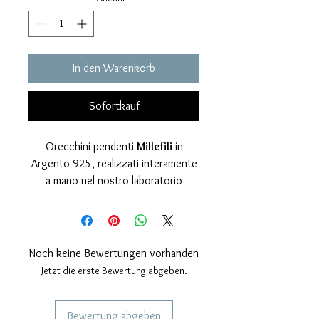
In den Warenkorb
Sofortkauf
Orecchini pendenti
Millefili
in
Argento 925, realizzati interamente
a mano nel nostro laboratorio
artigianale. Ogni orecchino è
composto da
25 micro
catene
finemente lavorate, raccolte
in una sfera in argento lucido: i fili
Noch keine Bewertungen vorhanden
scendono morbidi creando un
Jetzt die erste Bewertung abgeben.
movimento
fluido, setoso e
vellutato
, che cattura la luce ad
Bewertung abgeben
ogni gesto.