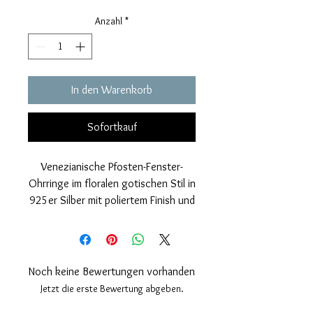
Anzahl
*
In den Warenkorb
Sofortkauf
Venezianische Pfosten-Fenster-
Ohrringe im floralen gotischen Stil in
925er Silber mit poliertem Finish und
vergoldeter galvanischer Abdeckung
von 24 Kt.
Nickelfrei.
Verschluss mit Stift und
Noch keine Bewertungen vorhanden
Sicherheitsschmetterling.
Jetzt die erste Bewertung abgeben.
Messungen; Länge 23 mm, Breite 10