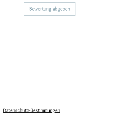
mm, Dicke 4 mm.
Bewertung abgeben
DIENSTLEISTUNGEN FÜR UNSERE
KUNDEN
Personalisierter Schmuck
Kuriere verwendet
Lieferzeiten
KÖNNEN WIR DIR HELFEN?
Häufige Fragen
Rufen Sie uns an
Schreib uns
UNSERE UNTERNEHMENSRICHTLINIEN
Datenschutz-Bestimmungen
Cookie-Richtlinie
Zahlungsbedingungen