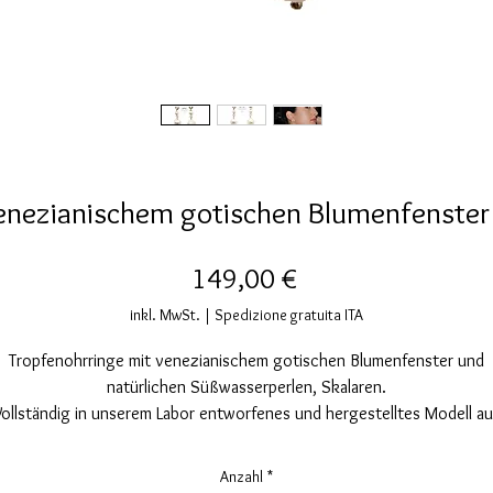
enezianischem gotischen Blumenfenster 
Preis
149,00 €
inkl. MwSt.
|
Spedizione gratuita ITA
Tropfenohrringe mit venezianischem gotischen Blumenfenster und
natürlichen Süßwasserperlen, Skalaren.
ollständig in unserem Labor entworfenes und hergestelltes Modell a
925er Silber mit handsatiniertem Finish und galvanischer Beschichtun
aus 24 Karat Gold.
Anzahl
*
Nickelfrei. Verschluss mit Stift und Sicherheitsschmetterling.