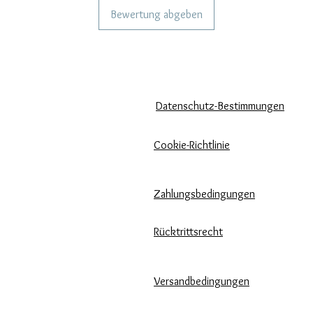
Bewertung abgeben
KÖNNEN WIR DIR HELFEN?
UNSERE UNTERNEHMENSRICH
Häufige Fragen
Datenschutz-Bestimmungen
Rufen Sie
Cookie-Richtlinie
uns an
Zahlungsbedingungen
Schreib uns
Pflege unserer Produkte
Rücktrittsrecht
Bewertungen und Feedback
Versandbedingungen
⭐⭐⭐⭐⭐