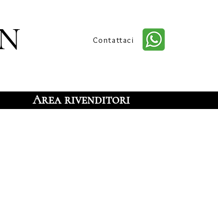
n
Contattaci
Area rivenditori