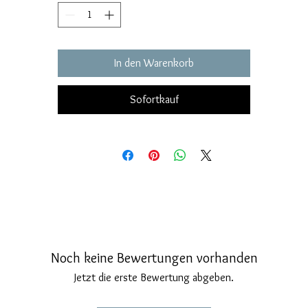
hrringgröße: Länge 48 mm. Gothic Rosette Durchmesser 15 Millimete
3 Perlen mit einem Durchmesser von 4, 8, 10 mm, natur, Süßwasser.
In den Warenkorb
Sofortkauf
Noch keine Bewertungen vorhanden
Jetzt die erste Bewertung abgeben.