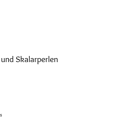
und Skalarperlen
us
g