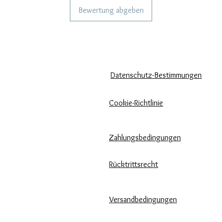
Bewertung abgeben
KÖNNEN WIR DIR HELFEN?
UNSERE UNTERNEHMENSRICH
Häufige Fragen
Datenschutz-Bestimmungen
Rufen Sie
Cookie-Richtlinie
uns an
Zahlungsbedingungen
Schreib uns
Pflege unserer Produkte
Rücktrittsrecht
Bewertungen und Feedback
Versandbedingungen
⭐⭐⭐⭐⭐