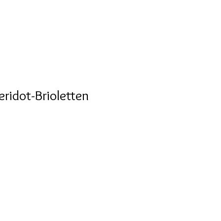
ridot-Brioletten
24
n