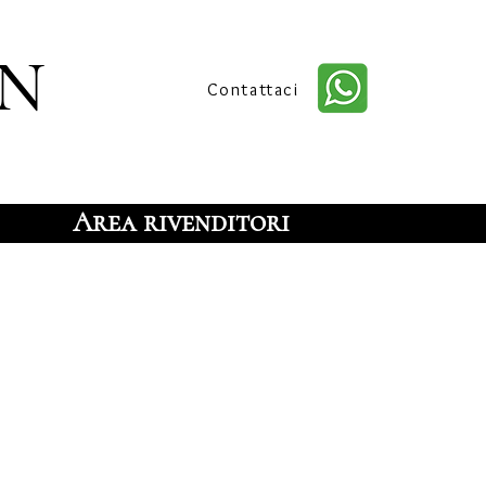
n
Contattaci
Area rivenditori