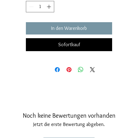
aus Peridot, einem natürlichen harten Edelstein, seine Raffinesse und
Bewegungen.
Sicherheitsverschluss mit Stift und Schmetterling.
In den Warenkorb
Ohrringmaße: gotischer Fensterdurchmesser 21 mm. Gesamtlänge de
Ohrrings 35 mm.
Verschluss mit Stift und Sicherheitsschmetterling.
Sofortkauf
Noch keine Bewertungen vorhanden
Jetzt die erste Bewertung abgeben.