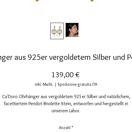
ger aus 925er vergoldetem Silber und Pe
Preis
139,00 €
inkl. MwSt.
|
Spedizione gratuita ITA
Ca'Doro Ohrhänger aus vergoldetem 925er Silber und natürlichem,
facettiertem Peridot-Briolette-Stein, entworfen und hergestellt in
unserem Labor.
ickelfrei, mit polierter Oberfläche und galvanischer Beschichtung in 
Karat Gold sind diese Ohrringe ein Unikat. Neben der typisch
Anzahl
*
venezianischen Geometrie vervollständigen zwei facettierte Briolette