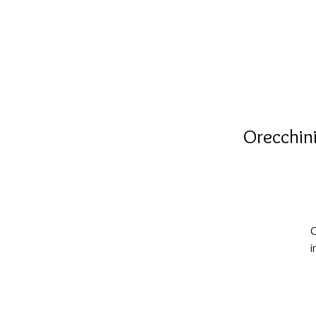
Orecchini
O
i
L