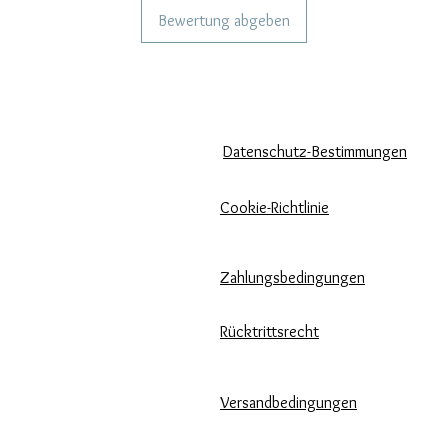
Bewertung abgeben
KÖNNEN WIR DIR HELFEN?
UNSERE UNTERNEHMENSRICH
Häufige Fragen
Datenschutz-Bestimmungen
Rufen Sie
Cookie-Richtlinie
uns an
Zahlungsbedingungen
Schreib uns
Pflege unserer Produkte
Rücktrittsrecht
Bewertungen und Feedback
Versandbedingungen
⭐⭐⭐⭐⭐