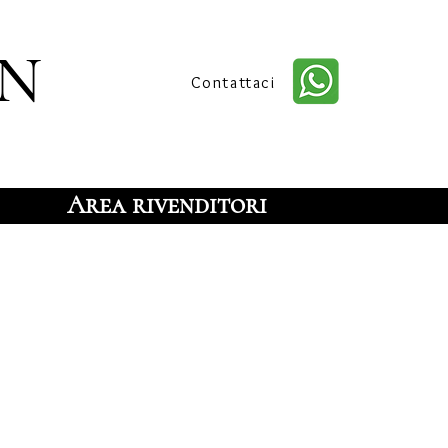
n
Contattaci
Area rivenditori