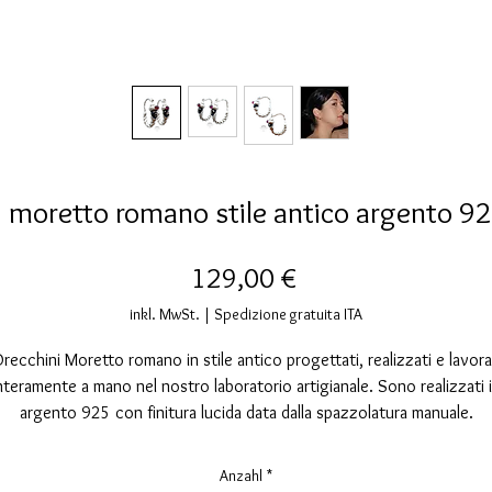
 moretto romano stile antico argento 92
Preis
129,00 €
inkl. MwSt.
|
Spedizione gratuita ITA
recchini Moretto romano in stile antico progettati, realizzati e lavora
nteramente a mano nel nostro laboratorio artigianale. Sono realizzati 
argento 925 con finitura lucida data dalla spazzolatura manuale.
a copertura galvanica è rodio che ne aumenta la brillantezza e il fasci
del gioiello.
Anzahl
*
Questi orecchini hanno una lavorazione con smalto nero a