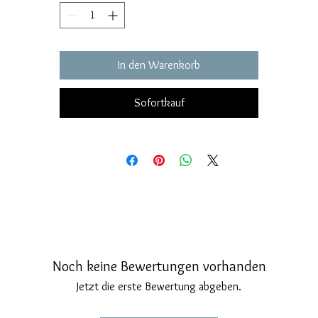
uoco indelebile sul volto e incastonato sul turbanrte hanno due gem
di rubino.
La chiusura di sicurezza è a perno con asola frontale, molto classica 
In den Warenkorb
sicura.
Completamente esenti da nickel ed altri allergeni.
Gli orecchini misurano 21 millimetri di altezza complessiva per uno
Sofortkauf
spessore di 6 millimetri.
Noch keine Bewertungen vorhanden
Jetzt die erste Bewertung abgeben.