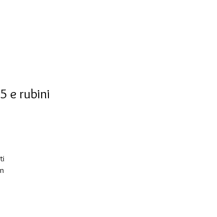
5 e rubini
ti
in
no