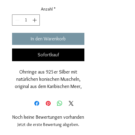
Anzahl
*
In den Warenkorb
Sofortkauf
Ohrringe aus 925er Silber mit
natürlichen konischen Muscheln,
original aus dem Karibischen Meer,
hergestellt in unserem Labor.
Die Muscheln sind fein verziert und
mit einer innovativen Technik
verziert, die den Umfang golden
Noch keine Bewertungen vorhanden
macht und die Details hervorhebt.
Jetzt die erste Bewertung abgeben.
Nickelfrei.