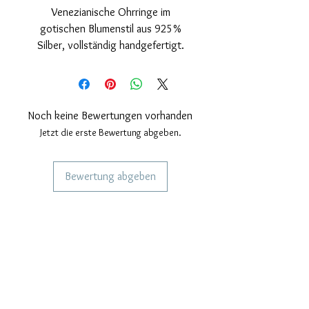
Venezianische Ohrringe im
gotischen Blumenstil aus 925%
Silber, vollständig handgefertigt.
Glänzendes Finish und Rhodium-
Abdeckung.
Nickelfrei.
Messungen; Höhe 14 mm, Breite 10
Noch keine Bewertungen vorhanden
mm, Dicke 2,5 mm.
Jetzt die erste Bewertung abgeben.
Bewertung abgeben
DIENSTLEISTUNGEN FÜR UNSERE
KUNDEN
Personalisierter Schmuck
Kuriere verwendet
Lieferzeiten
KÖNNEN WIR DIR HELFEN?