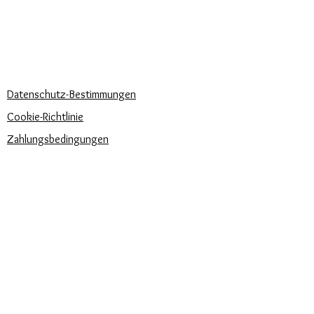
Häufige Fragen
Rufen Sie uns an
Schreib uns
UNSERE UNTERNEHMENSRICHTLINIEN
Datenschutz-Bestimmungen
Cookie-Richtlinie
Zahlungsbedingungen
Trova la misura del tuo anello
Newsletter
Veranstaltungen
Pflege unserer Produkte
Bewertungen und Feedback
⭐⭐⭐⭐⭐
Versandbedingungen
SIE FINDEN UNS AUCH AUF: