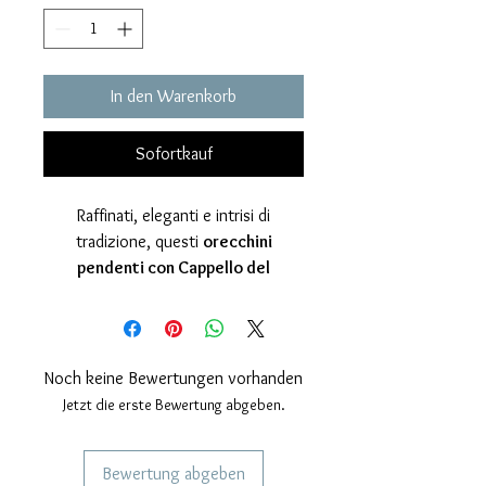
In den Warenkorb
Sofortkauf
Raffinati, eleganti e intrisi di
tradizione, questi
orecchini
pendenti con Cappello del
Gondoliere
sono un omaggio alla
maestria artigianale di Venezia. Ogni
dettaglio di questi orecchini è stato
progettato e realizzato con cura nel
Noch keine Bewertungen vorhanden
nostro laboratorio artigianale,
Jetzt die erste Bewertung abgeben.
utilizzando argento 925 di alta
qualità e una serie di tecniche che ne
Bewertung abgeben
esaltano la bellezza e la lucentezza.