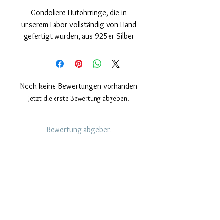
Gondoliere-Hutohrringe, die in
unserem Labor vollständig von Hand
gefertigt wurden, aus 925er Silber
mit poliertem Rhodiumüberzug, der
das Juwel noch brillanter macht. Das
farbige Band des Hutes besteht aus
unveränderlicher roter und blauer
Noch keine Bewertungen vorhanden
Emaille.
Jetzt die erste Bewertung abgeben.
Nickelfrei; Sicherheitsnadel und
Schmetterling.
Bewertung abgeben
Ohrringgröße: Höhe 16 mm, Breite
10 mm.
DIENSTLEISTUNGEN FÜR UNSERE
KUNDEN
Personalisierter Schmuck
Kuriere verwendet
Lieferzeiten
KÖNNEN WIR DIR HELFEN?