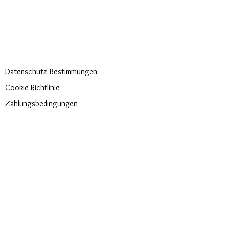
Häufige Fragen
Rufen Sie uns an
Schreib uns
UNSERE UNTERNEHMENSRICHTLINIEN
Datenschutz-Bestimmungen
Cookie-Richtlinie
Zahlungsbedingungen
Trova la misura del tuo anello
Newsletter
Veranstaltungen
Pflege unserer Produkte
Bewertungen und Feedback
⭐⭐⭐⭐⭐
Versandbedingungen
SIE FINDEN UNS AUCH AUF: