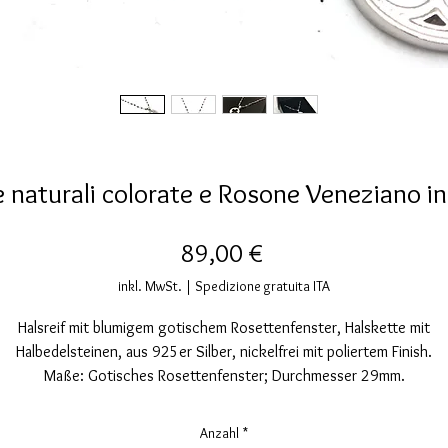
aturali colorate e Rosone Veneziano in s
Preis
89,00 €
inkl. MwSt.
|
Spedizione gratuita ITA
Halsreif mit blumigem gotischem Rosettenfenster, Halskette mit
Halbedelsteinen, aus 925er Silber, nickelfrei mit poliertem Finish.
Maße: Gotisches Rosettenfenster; Durchmesser 29mm.
Die Halskette misst 45 cm mit 5 cm Verlängerung zur einfacheren
Messung.
Anzahl
*