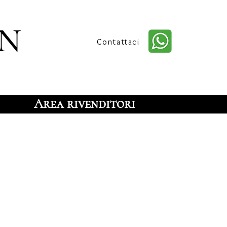
n
Contattaci
Area rivenditori