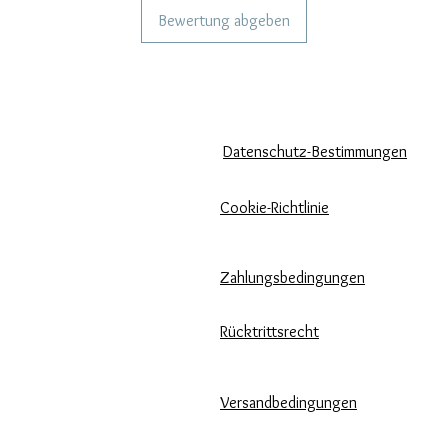
Bewertung abgeben
KÖNNEN WIR DIR HELFEN?
UNSERE UNTERNEHMENSRICH
Häufige Fragen
Datenschutz-Bestimmungen
Rufen Sie
Cookie-Richtlinie
uns an
Zahlungsbedingungen
Schreib uns
Pflege unserer Produkte
Rücktrittsrecht
Bewertungen und Feedback
Versandbedingungen
⭐⭐⭐⭐⭐