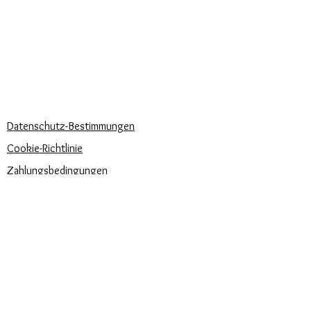
Lieferzeiten
KÖNNEN WIR DIR HELFEN?
Häufige Fragen
Rufen Sie uns an
Schreib uns
UNSERE UNTERNEHMENSRICHTLINIEN
Datenschutz-Bestimmungen
Cookie-Richtlinie
Zahlungsbedingungen
Trova la misura del tuo anello
Newsletter
Veranstaltungen
Pflege unserer Produkte
Bewertungen und Feedback
⭐⭐⭐⭐⭐
Versandbedingungen