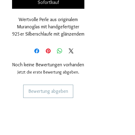
Sofortkauf
Wertvolle Perle aus originalem
Muranoglas mit handgefertigter
925er Silberschlaufe mit glänzendem
Finish und Roséüberzug
Nickelfrei
Maße: Außendurchmesser der Perle
15 mm. Lochdurchmesser 4mm.
Noch keine Bewertungen vorhanden
Dicke der Perle 10 mm.
Jetzt die erste Bewertung abgeben.
Bewertung abgeben
DIENSTLEISTUNGEN FÜR UNSERE
KUNDEN
Personalisierter Schmuck
Kuriere verwendet