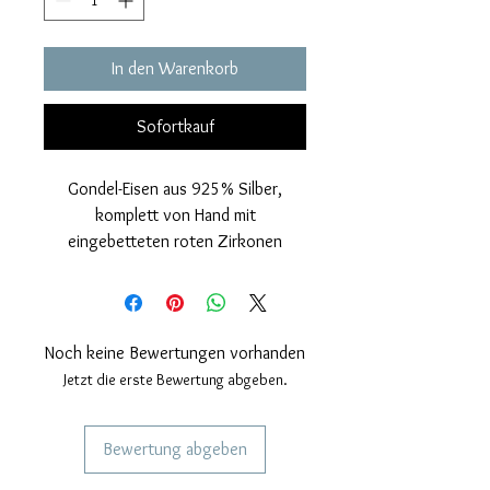
In den Warenkorb
Sofortkauf
Gondel-Eisen aus 925% Silber,
komplett von Hand mit
eingebetteten roten Zirkonen
gearbeitet.
Glänzendes Finish und Rhodium-
Abdeckung.
Nickelfrei.
Noch keine Bewertungen vorhanden
Maße: Höhe 36mm, Breite 10mm.
Jetzt die erste Bewertung abgeben.
Dicke 1 mm.
Passantino mit Zirkonen. Für
Bewertung abgeben
Armband und Halskette.