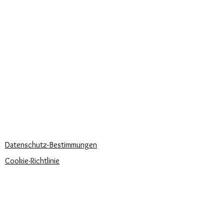
DIENSTLEISTUNGEN FÜR UNSERE
KUNDEN
Personalisierter Schmuck
Kuriere verwendet
Lieferzeiten
KÖNNEN WIR DIR HELFEN?
Häufige Fragen
Rufen Sie uns an
Schreib uns
UNSERE UNTERNEHMENSRICHTLINIEN
Datenschutz-Bestimmungen
Cookie-Richtlinie
Zahlungsbedingungen
Trova la misura del tuo anello
Newsletter
Veranstaltungen