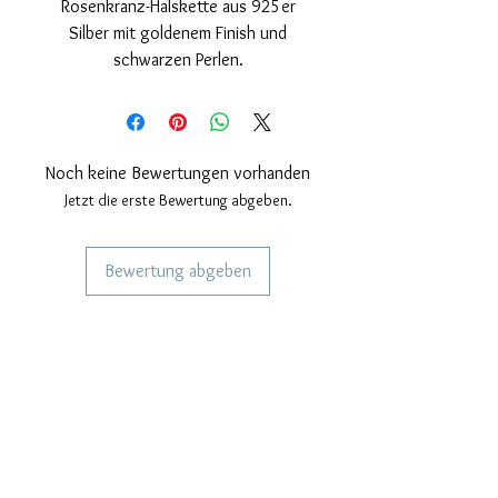
Rosenkranz-Halskette aus 925er
Silber mit goldenem Finish und
schwarzen Perlen.
Nickelfrei.
Halskettenmaße; 45 cm Länge plus
Verlängerung zur Größenanpassung.
Verschluss mit Sicherheitskarabiner.
Noch keine Bewertungen vorhanden
Jetzt die erste Bewertung abgeben.
Bewertung abgeben
DIENSTLEISTUNGEN FÜR UNSERE
KUNDEN
Personalisierter Schmuck
Kuriere verwendet
Lieferzeiten
KÖNNEN WIR DIR HELFEN?