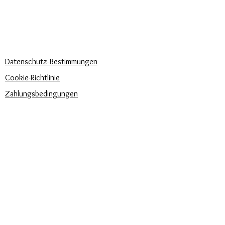
Häufige Fragen
Rufen Sie uns an
Schreib uns
UNSERE UNTERNEHMENSRICHTLINIEN
Datenschutz-Bestimmungen
Cookie-Richtlinie
Zahlungsbedingungen
Trova la misura del tuo anello
Newsletter
Veranstaltungen
Pflege unserer Produkte
Bewertungen und Feedback
⭐⭐⭐⭐⭐
Versandbedingungen
SIE FINDEN UNS AUCH AUF: