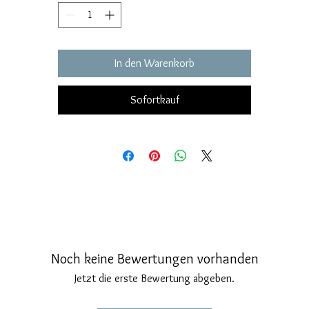
Materiale e Realizzazione
l ciondolo è realizzato in argento 925, un materiale di alta qualità, no
r la sua brillantezza e resistenza. La finitura lucida, ottenuta tramite 
In den Warenkorb
pazzolatura manuale accurata, conferisce al gioiello una superficie lisc
e brillante, esaltando ogni dettaglio del design. Grazie alla lavorazion
rtigianale, il ciondolo presenta un aspetto luminoso e raffinato, con u
Sofortkauf
texture perfetta che risalta la bellezza naturale della stella marina.
Protezione e Durabilità
er garantire una lunga durata e proteggere il ciondolo dagli effetti del
corrosione marina, il ciondolo è trattato con un strato di rodiatura
lvanica, che crea una barriera protettiva contro l'umidità e l'ossidazio
Questo trattamento non solo aumenta la resistenza del gioiello, ma n
esalta anche la brillantezza, mantenendo il ciondolo lucido e resistent
nel tempo.
Inoltre, la stella marina è decorata con smalti a fuoco rosso, che
Noch keine Bewertungen vorhanden
aggiungono un tocco di colore vibrante e sofisticato al design. La
Jetzt die erste Bewertung abgeben.
combinazione di argento lucido e smalto rosso crea un contrasto
legante e visivamente accattivante, che rende questo ciondolo anco