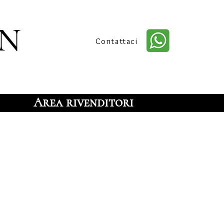
n
Contattaci
Area rivenditori