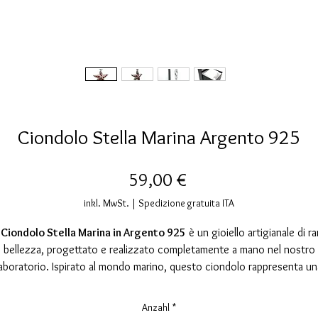
Ciondolo Stella Marina Argento 925
Preis
59,00 €
inkl. MwSt.
|
Spedizione gratuita ITA
l Ciondolo Stella Marina in Argento 925
è un gioiello artigianale di ra
bellezza, progettato e realizzato completamente a mano nel nostro
laboratorio. Ispirato al mondo marino, questo ciondolo rappresenta un
tella marina, simbolo di resilienza, bellezza naturale e connessione c
'oceano. Ogni fase della produzione è eseguita con cura e passione, p
Anzahl
*
creare un accessorio elegante e ricco di significato.