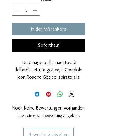
In den Warenkorb
Sofortkauf
Un omaggio alla maestosità
dell'architettura gotica, il Ciondolo
con Rosone Gotico ispirato alla
famosa chiesa di San Giusto a Trieste
è una creazione artigianale unica,
progettata e realizzata interamente
nel nostro laboratorio. Il rosone,
Noch keine Bewertungen vorhanden
simbolo di bellezza e spiritualità, è
Jetzt die erste Bewertung abgeben.
riprodotto con cura e precisione,
trasformandosi in un elegante
Bewertung abgeben
gioiello che cattura l'essenza del