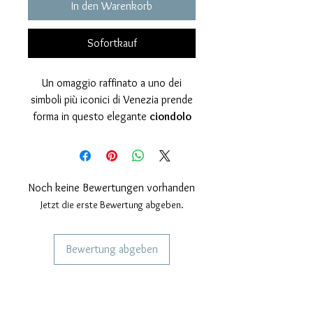
In den Warenkorb
Sofortkauf
Un omaggio raffinato a uno dei
simboli più iconici di Venezia prende
forma in questo elegante
ciondolo
dedicato al Ponte di Rialto
,
impreziosito dalla presenza della
tradizionale
gondola veneziana
che
scivola sotto l’arco del ponte.
Noch keine Bewertungen vorhanden
Il gioiello è racchiuso all’interno di
Jetzt die erste Bewertung abgeben.
una elegante
cornice circolare con
filo ritorto
, dettaglio decorativo
Bewertung abgeben
che richiama la tradizione
dell’oreficeria veneziana e dona
DIENSTLEISTUNGEN FÜR UNSERE
movimento e profondità alla
KUNDEN
composizione.
Personalisierter Schmuck