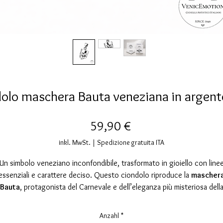
olo maschera Bauta veneziana in argen
Preis
59,90 €
inkl. MwSt.
|
Spedizione gratuita ITA
Un simbolo veneziano inconfondibile, trasformato in gioiello con line
essenziali e carattere deciso. Questo ciondolo riproduce la
mascher
Bauta
, protagonista del Carnevale e dell’eleganza più misteriosa dell
Serenissima: un volto che non svela, ma affascina. Le superfici sono
odellate per creare giochi di luce morbidi e profondi, con volumi pieni
Anzahl
*
puliti che rendono la maschera immediatamente riconoscibile.