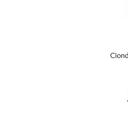
Ciond
m