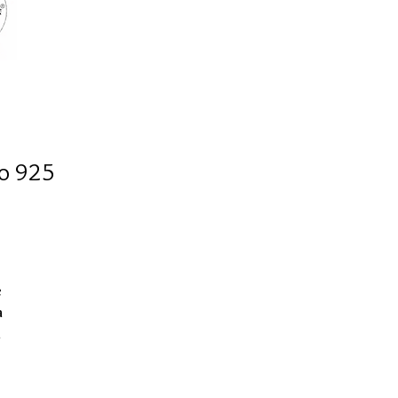
to 925
e
a
a
 e