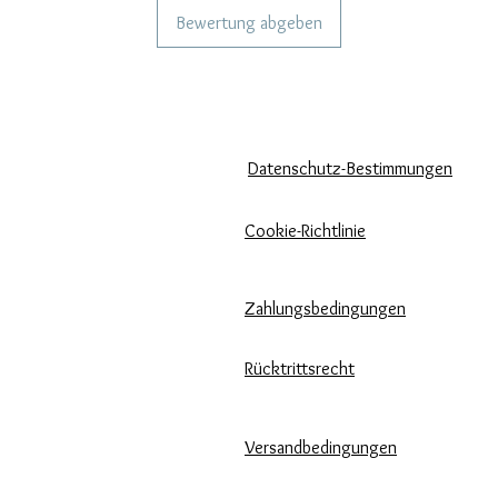
Bewertung abgeben
KÖNNEN WIR DIR HELFEN?
UNSERE UNTERNEHMENSRICH
Häufige Fragen
Datenschutz-Bestimmungen
Rufen Sie
Cookie-Richtlinie
uns an
Zahlungsbedingungen
Schreib uns
Pflege unserer Produkte
Rücktrittsrecht
Bewertungen und Feedback
Versandbedingungen
⭐⭐⭐⭐⭐