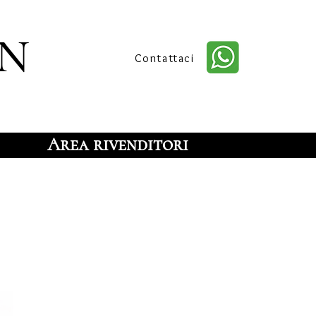
n
Contattaci
Area rivenditori