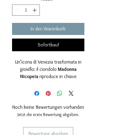
In den Warenkorb
Sofortkauf
Un’icona di Venezia trasformata in
gioiello: il ciondolo
Madonna
Nicopeia
riproduce in chiave
essenziale e raffinata una delle
immagini più amate e simboliche della
città. La figura frontale, solenne e
protettiva, richiama lo stile delle
Noch keine Bewertungen vorhanden
antiche icone bizantine: uno
Jetzt die erste Bewertung abgeben.
sguardo fermo, linee pure, una
presenza che comunica forza e
Bewertung abgeben
devozione senza bisogno di effetti