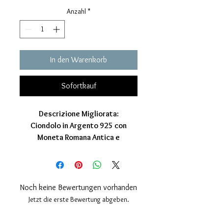
Anzahl
*
In den Warenkorb
Sofortkauf
Descrizione Migliorata:
Ciondolo in Argento 925 con
Moneta Romana Antica e
Placcatura Oro 24K: Un Gioiello
senza Tempo
Immergiti nella storia con questo
esclusivo ciondolo, un connubio
Noch keine Bewertungen vorhanden
perfetto tra l'eleganza dell'argento
Jetzt die erste Bewertung abgeben.
925 e l'autenticità di una moneta
romana antica. Realizzato