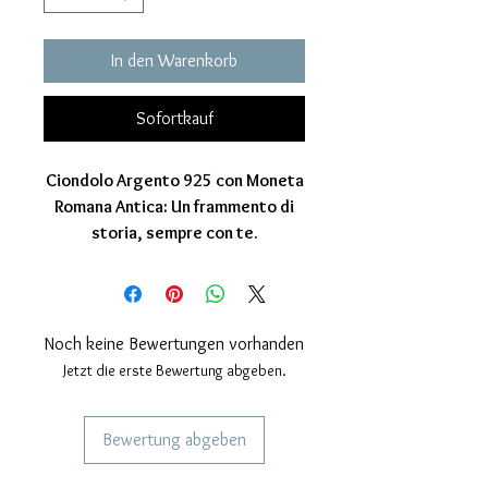
In den Warenkorb
Sofortkauf
Ciondolo Argento 925 con Moneta
Romana Antica: Un frammento di
storia, sempre con te.
Immagina di indossare un pezzo di
storia millenaria. Questo ciondolo in
argento 925, interamente lavorato a
mano nel nostro laboratorio, ospita
Noch keine Bewertungen vorhanden
una moneta romana autentica, un
Jetzt die erste Bewertung abgeben.
testimone del passato che oggi
diventa un gioiello unico ed
Bewertung abgeben
esclusivo.
Perché scegliere questo ciondolo:
DIENSTLEISTUNGEN FÜR UNSERE