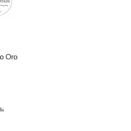
to Oro
lla
ua