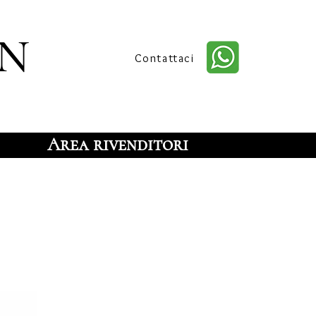
n
Contattaci
Area rivenditori