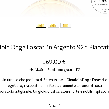
olo Doge Foscari in Argento 925 Placca
Preis
169,00 €
inkl. MwSt.
|
Spedizione gratuita ITA
Un ritratto che profuma di Serenissima: il
Ciondolo Doge Foscari
è
progettato, realizzato e rifinito
interamente a mano
nel nostro
boratorio artigianale. Un gioiello dal carattere forte e nobile, ispirato a
enezia del Quattrocento, quando la Repubblica era al culmine della s
potenza politica e commerciale.
Anzahl
*
Il ciondolo raffigura in rilievo il
Doge Francesco Foscari
, che guidò