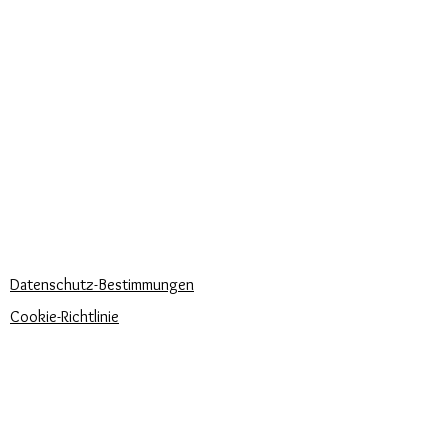
Millimeter.
KUNDEN
Personalisierter Schmuck
Kuriere verwendet
Lieferzeiten
KÖNNEN WIR DIR HELFEN?
Häufige Fragen
Rufen Sie uns an
Schreib uns
UNSERE UNTERNEHMENSRICHTLINIEN
Datenschutz-Bestimmungen
Cookie-Richtlinie
Zahlungsbedingungen
Trova la misura del tuo anello
Newsletter
Veranstaltungen