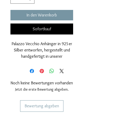
In den Warenkorb
Sofortkauf
Palazzo Vecchio Anhänger in 925er
Silber entworfen, hergestellt und
handgefertigt in unserer
Handwerkswerkstatt, galvanisch mit
Rhodium beschichtet, was die
Brillanz erhöht.
Nickelfrei.
Noch keine Bewertungen vorhanden
Ausgestattet mit Schlaufe für
Jetzt die erste Bewertung abgeben.
Pandora kompatibles Armband um
sowohl mit einer Kette als auch mit
Bewertung abgeben
einem Armband getragen zu werden.
Maße: Höhe 18 Millimeter. Dicke 8
DIENSTLEISTUNGEN FÜR UNSERE