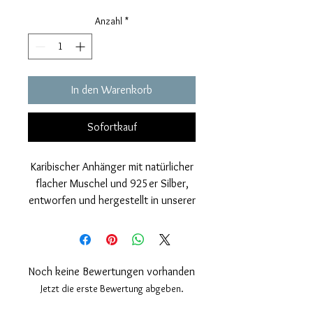
Anzahl
*
In den Warenkorb
Sofortkauf
Karibischer Anhänger mit natürlicher
flacher Muschel und 925er Silber,
entworfen und hergestellt in unserer
Werkstatt.
Diese wundervollen natürlichen
Muscheln des karibischen Meeres
werden sorgfältig ausgewählt,
Noch keine Bewertungen vorhanden
poliert und einer
Jetzt die erste Bewertung abgeben.
Dekorationsbehandlung unterzogen,