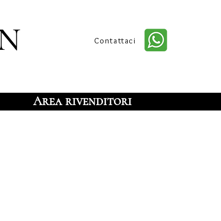
n
Contattaci
Area rivenditori