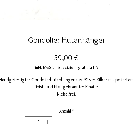
Gondolier Hutanhänger
Preis
59,00 €
inkl. MwSt.
|
Spedizione gratuita ITA
Handgefertigter Gondolierhutanhänger aus 925er Silber mit polierte
Finish und blau gebrannter Emaille.
Nickelfrei.
Maße: Höhe 34mm, Breite 21mm.
Anzahl
*