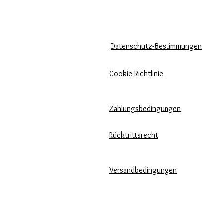
KÖNNEN WIR DIR HELFEN?
UNSERE UNTERNEHMENSRICH
Häufige Fragen
Datenschutz-Bestimmungen
Rufen Sie
Cookie-Richtlinie
uns an
Zahlungsbedingungen
Schreib uns
Pflege unserer Produkte
Rücktrittsrecht
Bewertungen und Feedback
Versandbedingungen
⭐⭐⭐⭐⭐