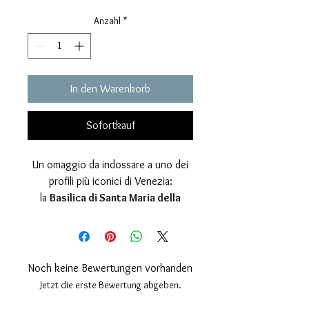
Anzahl
*
In den Warenkorb
Sofortkauf
Un omaggio da indossare a uno dei
profili più iconici di Venezia:
la
Basilica di Santa Maria della
Salute
, con la sua cupola maestosa
che domina l’ingresso del Canal
Grande. Questo ciondolo riproduce
l’architettura in
bassorilievo
con
Noch keine Bewertungen vorhanden
linee pulite e dettagli definiti,
Jetzt die erste Bewertung abgeben.
trasformando un simbolo della