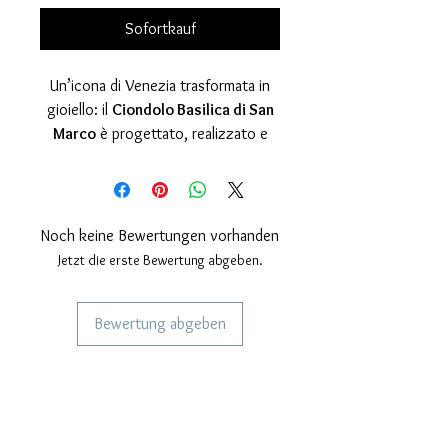
Sofortkauf
Un’icona di Venezia trasformata in
gioiello: il
Ciondolo Basilica di San
Marco
è progettato, realizzato e
rifinito
interamente a mano nel
nostro laboratorio artigianale
. Un
pezzo che unisce lavorazione
tradizionale e gusto
Noch keine Bewertungen vorhanden
contemporaneo, pensato per chi
Jetzt die erste Bewertung abgeben.
vuole indossare
un simbolo
autentico
della Serenissima con
Bewertung abgeben
eleganza e carattere.
Un bassorilievo ricco di dettaglio
DIENSTLEISTUNGEN FÜR UNSERE
Il pendente riproduce
KUNDEN
in
bassorilievo
la facciata
Personalisierter Schmuck
della
Basilica di San Marco
, con
Kuriere verwendet
volumi e profondità studiati per