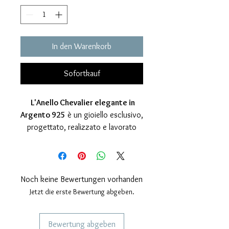
In den Warenkorb
Sofortkauf
L'Anello Chevalier elegante in
Argento 925
è un gioiello esclusivo,
progettato, realizzato e lavorato
interamente a mano nel nostro
laboratorio artigianale. Questo
anello combina eleganza, simbolismo
e maestria artigianale,
Noch keine Bewertungen vorhanden
rappresentando una fusione perfetta
Jetzt die erste Bewertung abgeben.
di forza e raffinatezza. Il simbolo
principale di questo anello è il Leone
Bewertung abgeben
alato di San Marco, emblematico