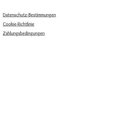
UNSERE UNTERNEHMENSRICHTLINIEN
Datenschutz-Bestimmungen
Cookie-Richtlinie
Zahlungsbedingungen
Trova la misura del tuo anello
Newsletter
Veranstaltungen
Pflege unserer Produkte
Bewertungen und Feedback
⭐⭐⭐⭐⭐
Versandbedingungen
SIE FINDEN UNS AUCH AUF: