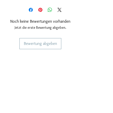
Nickelfrei.
Messungen; Höhe 26 mm, Breite 18
mm.
Noch keine Bewertungen vorhanden
Jetzt die erste Bewertung abgeben.
Bewertung abgeben
DIENSTLEISTUNGEN FÜR UNSERE
KUNDEN
Personalisierter Schmuck
Kuriere verwendet
Lieferzeiten
KÖNNEN WIR DIR HELFEN?
Häufige Fragen
Rufen Sie uns an
Schreib uns