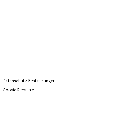
KUNDEN
Personalisierter Schmuck
Kuriere verwendet
Lieferzeiten
KÖNNEN WIR DIR HELFEN?
Häufige Fragen
Rufen Sie uns an
Schreib uns
UNSERE UNTERNEHMENSRICHTLINIEN
Datenschutz-Bestimmungen
Cookie-Richtlinie
Zahlungsbedingungen
Trova la misura del tuo anello
Newsletter
Veranstaltungen