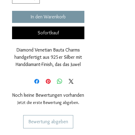
In den Warenkorb
Sofortkauf
Diamond Venetian Bauta Charms
handgefertigt aus 925er Silber mit
Handdiamant-Finish, das das Juwel
zum Leuchten bringt. Pssante
kompatibel mit "Pandora"
Armbändern.
Nickelfrei.
Noch keine Bewertungen vorhanden
Maße: Höhe 24mm, Breite 10mm.
Jetzt die erste Bewertung abgeben.
Bewertung abgeben
DIENSTLEISTUNGEN FÜR UNSERE