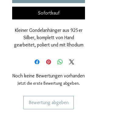
Sofortkauf
Kleiner Gondelanhänger aus 925er
Silber, komplett von Hand
gearbeitet, poliert und mit Rhodium
bezogen.
Nickelfrei.
Maße: Höhe 17mm, Breite 17mm.
Noch keine Bewertungen vorhanden
Jetzt die erste Bewertung abgeben.
Bewertung abgeben
DIENSTLEISTUNGEN FÜR UNSERE
KUNDEN
Personalisierter Schmuck