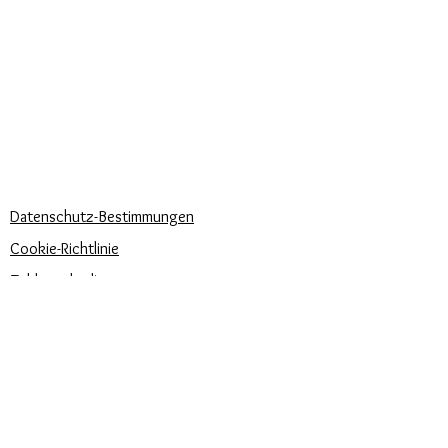
Kuriere verwendet
Lieferzeiten
KÖNNEN WIR DIR HELFEN?
Häufige Fragen
Rufen Sie uns an
Schreib uns
UNSERE UNTERNEHMENSRICHTLINIEN
Datenschutz-Bestimmungen
Cookie-Richtlinie
Zahlungsbedingungen
Trova la misura del tuo anello
Newsletter
Veranstaltungen
Pflege unserer Produkte
Bewertungen und Feedback
⭐⭐⭐⭐⭐