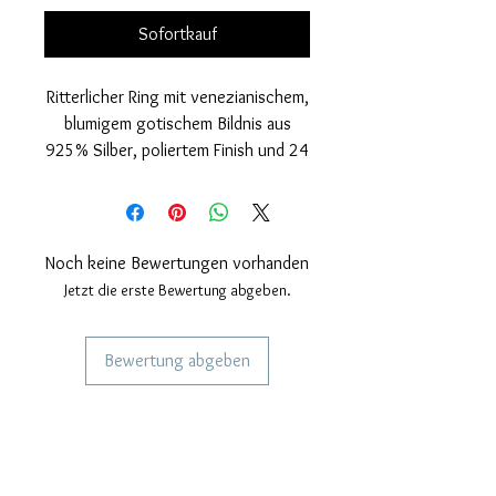
Sofortkauf
Ritterlicher Ring mit venezianischem,
blumigem gotischem Bildnis aus
925% Silber, poliertem Finish und 24
Karat Vergoldung. Handgefertigter
Diamant auf der Oberseite.
Gotische Bildnisgröße, Durchmesser
16 mm.
Noch keine Bewertungen vorhanden
Jetzt die erste Bewertung abgeben.
Bewertung abgeben
DIENSTLEISTUNGEN FÜR UNSERE
KUNDEN
Personalisierter Schmuck
Kuriere verwendet