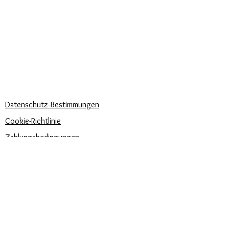
Lieferzeiten
KÖNNEN WIR DIR HELFEN?
Häufige Fragen
Rufen Sie uns an
Schreib uns
UNSERE UNTERNEHMENSRICHTLINIEN
Datenschutz-Bestimmungen
Cookie-Richtlinie
Zahlungsbedingungen
Trova la misura del tuo anello
Newsletter
Veranstaltungen
Pflege unserer Produkte
Bewertungen und Feedback
⭐⭐⭐⭐⭐