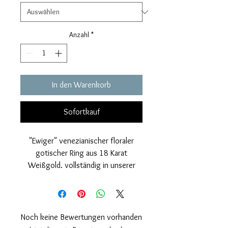
Anzahl
*
In den Warenkorb
Sofortkauf
"Ewiger" venezianischer floraler
gotischer Ring aus 18 Karat
Weißgold. vollständig in unserer
Handwerkswerkstatt gearbeitet. Es
hat ein besonders glänzendes und
mit Diamanten gepunktetes Finish,
das das Juwel sehr hell und
Noch keine Bewertungen vorhanden
besonders macht.