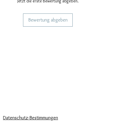
Jetzt die erste Bewertung abgeben.
Es bietet auch Rhodium-Abdeckung
für zusätzlichen Schutz und
Bewertung abgeben
Hochglanz.
Nickelfrei.
DIENSTLEISTUNGEN FÜR UNSERE
Maße: Gotischer
KUNDEN
Rosettenfensterdurchmesser: 9mm.
Personalisierter Schmuck
Verschiedene Größen bei Bestellung
Kuriere verwendet
wählbar.
Lieferzeiten
KÖNNEN WIR DIR HELFEN?
Häufige Fragen
Rufen Sie uns an
Schreib uns
UNSERE UNTERNEHMENSRICHTLINIEN
Datenschutz-Bestimmungen
Cookie-Richtlinie